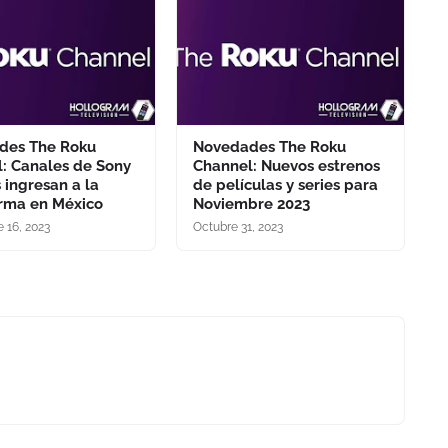
des The Roku
Novedades The Roku
: Canales de Sony
Channel: Nuevos estrenos
s ingresan a la
de películas y series para
rma en México
Noviembre 2023
 16, 2023
Octubre 31, 2023