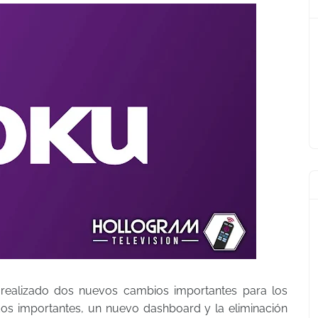
realizado dos nuevos cambios importantes para los
dos importantes, un nuevo dashboard y la eliminación