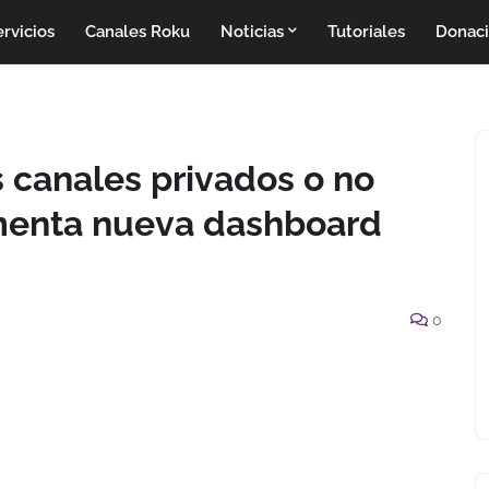
rvicios
Canales Roku
Noticias
Tutoriales
Donac
 canales privados o no
ementa nueva dashboard
0