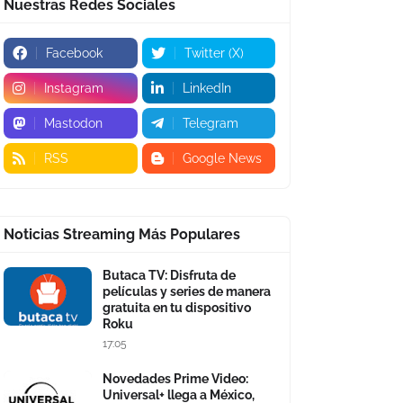
Nuestras Redes Sociales
Facebook
Twitter (X)
Instagram
LinkedIn
Mastodon
Telegram
RSS
Google News
Noticias Streaming Más Populares
Butaca TV: Disfruta de
películas y series de manera
gratuita en tu dispositivo
Roku
17:05
Novedades Prime Video:
Universal+ llega a México,