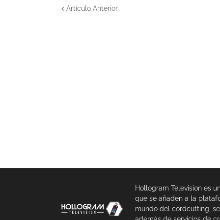
Artículo Anterior
Hollogram Television es u
que se añaden a la plataf
mundo del cordcutting, se
además de servicios de cr