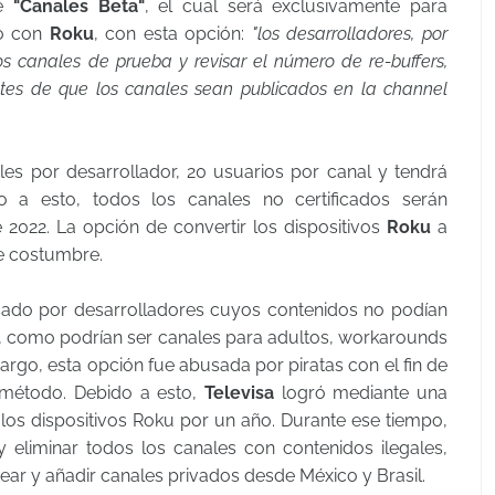
de
"Canales Beta"
, el cual será exclusivamente para
do con
Roku
, con esta opción:
"los desarrolladores, por
s canales de prueba y revisar el número de re-buffers,
ntes de que los canales sean publicados en la channel
les por desarrollador, 20 usuarios por canal y tendrá
o a esto, todos los canales no certificados serán
 2022. La opción de convertir los dispositivos
Roku
a
e costumbre.
usado por desarrolladores cuyos contenidos no podían
, como podrían ser canales para adultos, workarounds
rgo, esta opción fue abusada por piratas con el fin de
 método. Debido a esto,
Televisa
logró mediante una
e los dispositivos Roku por un año. Durante ese tiempo,
eliminar todos los canales con contenidos ilegales,
rear y añadir canales privados desde México y Brasil.