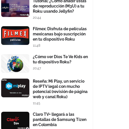
Tutorial: ¿Cómo añadir listas
de reproducción (M3U) a tu
Roku usando Jellyfin?
20:44
Filmex: Disfruta de películas
mexicanas bajo suscripción
en tu dispositivo Roku
11:48
¿Cómo ver Dios Te Ve Kids en
tu dispositivo Roku?
20:47
Reseña: Mi Play, un servicio
de IPTV legal con mucho
potencial (revisión de página
web y canal Roku)
11:45
Claro TV+ llegará a las
pantallas de Samsung Tizen
en Colombia