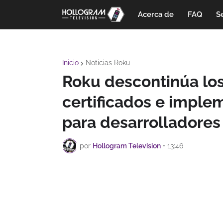
Acerca de
FAQ
Se
Inicio
Noticias Roku
Roku descontinúa los
certificados e impl
para desarrolladores
por
Hollogram Television
•
13:46