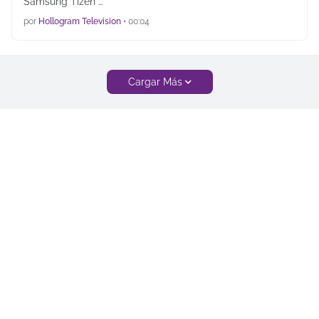
Samsung Tizen …
por
Hollogram Television
•
00:04
Cargar Más