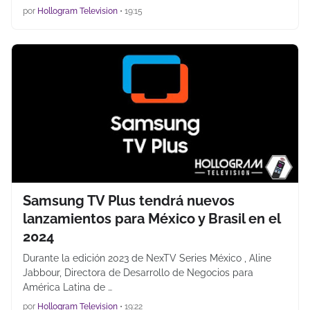
por
Hollogram Television
•
19:15
Samsung TV Plus tendrá nuevos
lanzamientos para México y Brasil en el
2024
Durante la edición 2023 de NexTV Series México , Aline
Jabbour, Directora de Desarrollo de Negocios para
América Latina de …
por
Hollogram Television
•
19:22