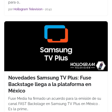
para o…
por
Hollogram Television
•
20:41
Novedades Samsung TV Plus: Fuse
Backstage llega a la plataforma en
México
Fuse Media ha firmado un acuerdo para la emisión de su
canal FAST Backstage en Samsung TV Plus en México .
Es la prime…