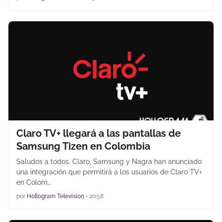
Claro TV+ llegará a las pantallas de
Samsung Tizen en Colombia
Saludos a todos. Claro, Samsung y Nagra han anunciado
una integración que permitirá a los usuarios de Claro TV+
en Colom…
por
Hollogram Television
•
20:58