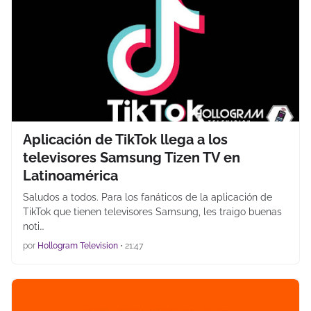
Aplicación de TikTok llega a los
televisores Samsung Tizen TV en
Latinoamérica
Saludos a todos. Para los fanáticos de la aplicación de
TikTok que tienen televisores Samsung, les traigo buenas
noti…
por
Hollogram Television
•
21:47