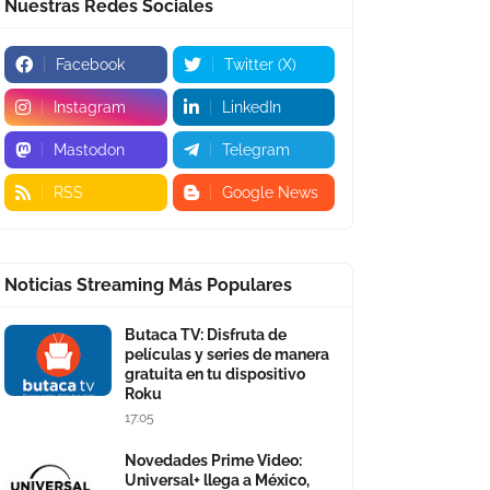
Nuestras Redes Sociales
Facebook
Twitter (X)
Instagram
LinkedIn
Mastodon
Telegram
RSS
Google News
Noticias Streaming Más Populares
Butaca TV: Disfruta de
películas y series de manera
gratuita en tu dispositivo
Roku
17:05
Novedades Prime Video:
Universal+ llega a México,