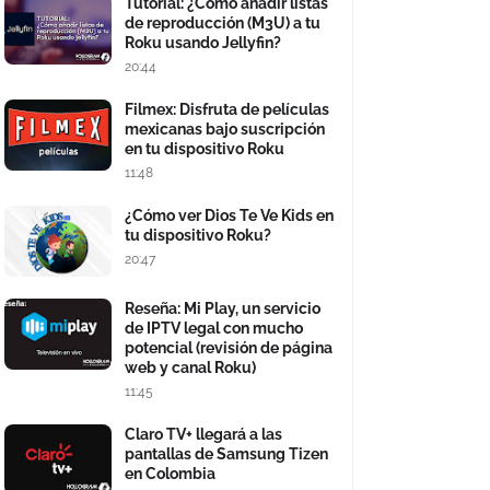
Tutorial: ¿Cómo añadir listas
de reproducción (M3U) a tu
Roku usando Jellyfin?
20:44
Filmex: Disfruta de películas
mexicanas bajo suscripción
en tu dispositivo Roku
11:48
¿Cómo ver Dios Te Ve Kids en
tu dispositivo Roku?
20:47
Reseña: Mi Play, un servicio
de IPTV legal con mucho
potencial (revisión de página
web y canal Roku)
11:45
Claro TV+ llegará a las
pantallas de Samsung Tizen
en Colombia