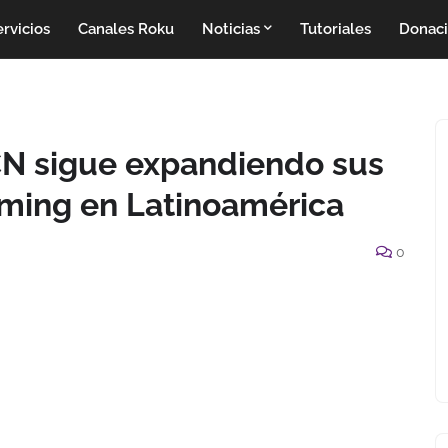
rvicios
Canales Roku
Noticias
Tutoriales
Donac
N sigue expandiendo sus
aming en Latinoamérica
0