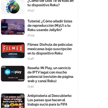
¿Cómo ver Dios Te Ve Kids en
tu dispositivo Roku?
20:47
Tutorial: ¿Cómo añadir listas
de reproducción (M3U) a tu
Roku usando Jellyfin?
20:44
Filmex: Disfruta de películas
mexicanas bajo suscripción
en tu dispositivo Roku
11:48
Reseña: Mi Play, un servicio
de IPTV legal con mucho
potencial (revisión de página
web y canal Roku)
11:45
Antipiratería al Descubierto:
Los países que hacen el
trabajo sucio para la FIFA