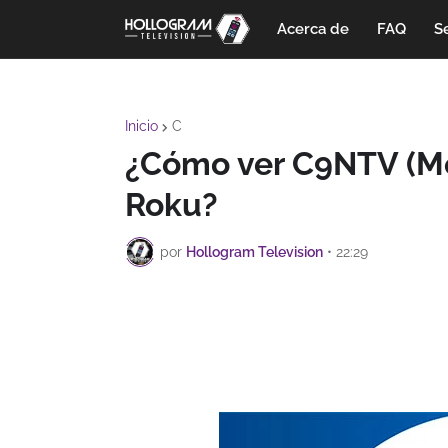
Acerca de
FAQ
Se
Inicio
C
¿Cómo ver C9NTV (Méx
Roku?
por
Hollogram Television
•
22:29