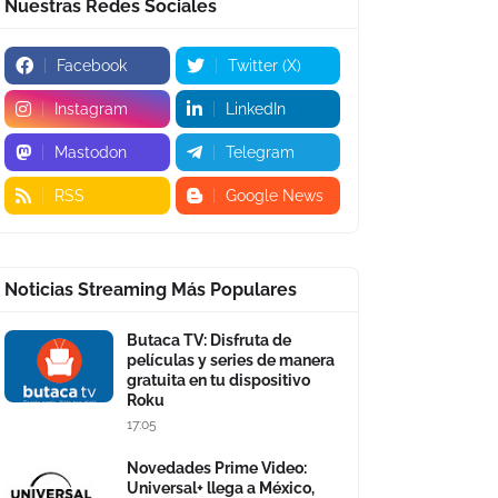
Nuestras Redes Sociales
Facebook
Twitter (X)
Instagram
LinkedIn
Mastodon
Telegram
RSS
Google News
Noticias Streaming Más Populares
Butaca TV: Disfruta de
películas y series de manera
gratuita en tu dispositivo
Roku
17:05
Novedades Prime Video:
Universal+ llega a México,