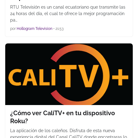
RTU Televisión es un canal ecuatoriano que transmite las
24 horas del día, el cual te ofrece la mejor programación
pa…
por
Hollogram Television
•
21:53
¿Cómo ver CaliTV+ en tu dispositivo
Roku?
La aplicación de los caleños. Disfruta de esta nueva
experiencia digital del Canal CaliTV donde encontraras lo