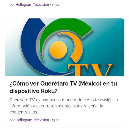
por
Hollogram Television
•
15:41
¿Cómo ver Querétaro TV (México) en tu
dispositivo Roku?
Querétaro TV es una nueva manera de ver la televisión, la
información y el entretenimiento. Nuestra señal la
encuentras las…
por
Hollogram Television
•
13:20