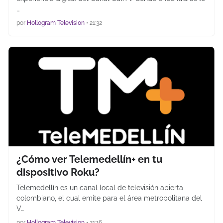
…
por
Hollogram Television
•
21:32
¿Cómo ver Telemedellín+ en tu
dispositivo Roku?
Telemedellín es un canal local de televisión abierta
colombiano, el cual emite para el área metropolitana del
V…
por
Hollogram Television
•
21:16