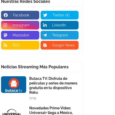
Nuestras Redes Sociales
Facebook
Twitter (X)
Instagram
LinkedIn
Mastodon
Telegram
RSS
Google News
Noticias Streaming Más Populares
Butaca TV: Disfruta de
películas y series de manera
gratuita en tu dispositivo
Roku
17:05
Novedades Prime Video:
Universal+ llega a México,