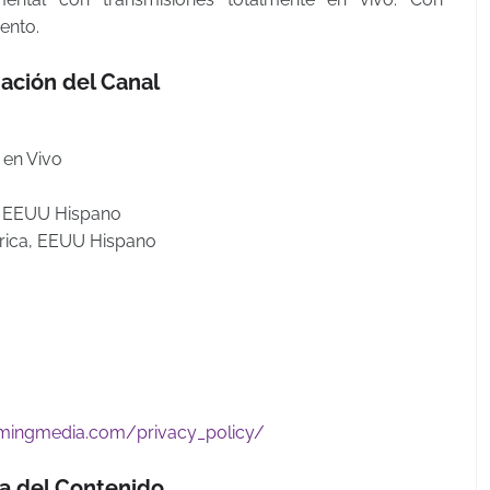
ento.
ación del Canal
n en Vivo
, EEUU Hispano
rica, EEUU Hispano
eamingmedia.com/privacy_policy/
a del Contenido