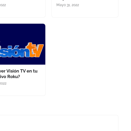
2022
Mayo 31, 2022
er Visión TV en tu
tivo Roku?
2022