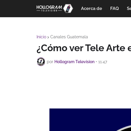
Acerca de
FAQ
Se
Inicio
Canales Guatemala
¿Cómo ver Tele Arte 
por
Hollogram Television
•
11:47