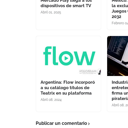
Mercado Play llega a los
México:
dispositivos de smart TV
la excl
Juegos 
Abril 01, 2025
2032
Febrero 0
Argentina: Flow incorporó
Industri
a su catálogo títulos de
entrete
Teatrix en su plataforma
firma u
pirater
Abril 08, 2024
Abril 08, 
Publicar un comentario