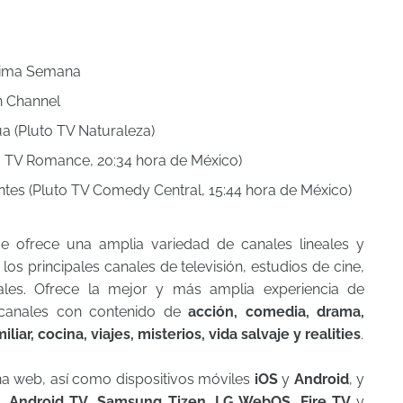
tima Semana
n Channel
a (Pluto TV Naturaleza)
o TV Romance, 20:34 hora de México)
tes (Pluto TV Comedy Central, 15:44 hora de México)
e ofrece una amplia variedad de canales lineales y
los principales canales de televisión, estudios de cine,
ales. Ofrece la mejor y más amplia experiencia de
e canales con contenido de
acción, comedia, drama,
liar, cocina, viajes, misterios, vida salvaje y realities
.
ina web, así como dispositivos móviles
iOS
y
Android
, y
,
Android TV
,
Samsung Tizen
,
LG WebOS, Fire TV
y