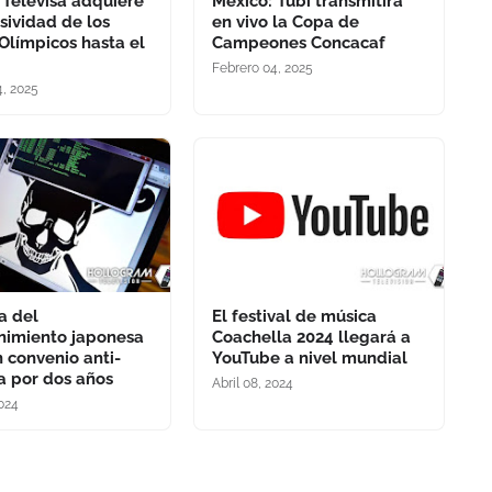
 Televisa adquiere
México: Tubi transmitirá
usividad de los
en vivo la Copa de
Olímpicos hasta el
Campeones Concacaf
Febrero 04, 2025
4, 2025
a del
El festival de música
nimiento japonesa
Coachella 2024 llegará a
n convenio anti-
YouTube a nivel mundial
ía por dos años
Abril 08, 2024
2024