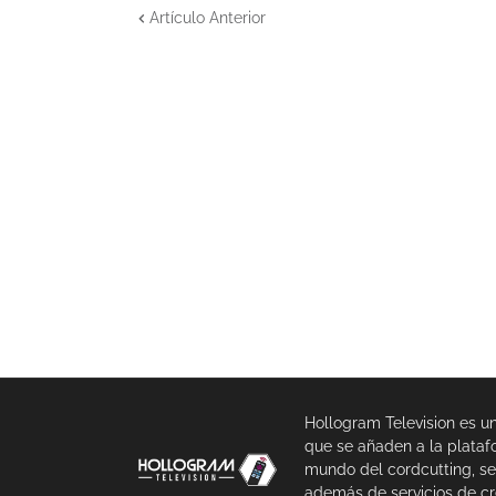
Artículo Anterior
Hollogram Television es u
que se añaden a la plataf
mundo del cordcutting, se
además de servicios de cr