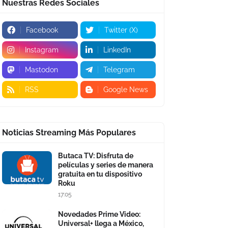
Nuestras Redes Sociales
Facebook
Twitter (X)
Instagram
LinkedIn
Mastodon
Telegram
RSS
Google News
Noticias Streaming Más Populares
Butaca TV: Disfruta de
películas y series de manera
gratuita en tu dispositivo
Roku
17:05
Novedades Prime Video:
Universal+ llega a México,