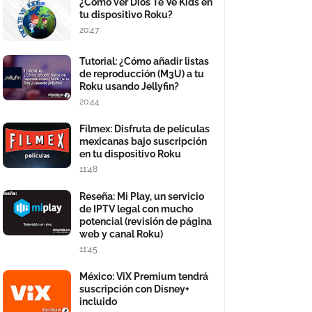
¿Cómo ver Dios Te Ve Kids en
tu dispositivo Roku?
20:47
Tutorial: ¿Cómo añadir listas
de reproducción (M3U) a tu
Roku usando Jellyfin?
20:44
Filmex: Disfruta de películas
mexicanas bajo suscripción
en tu dispositivo Roku
11:48
Reseña: Mi Play, un servicio
de IPTV legal con mucho
potencial (revisión de página
web y canal Roku)
11:45
México: ViX Premium tendrá
suscripción con Disney+
incluido