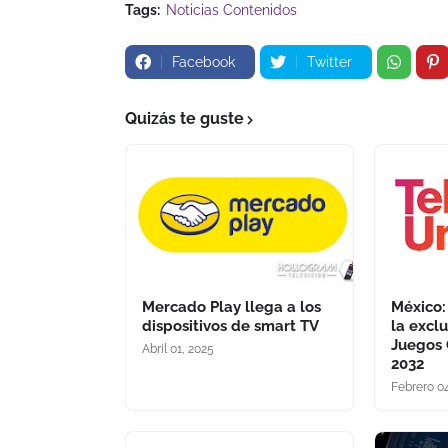
Tags:
Noticias Contenidos
Facebook
Twitter
Quizás te guste
Mercado Play llega a los
México:
dispositivos de smart TV
la excl
Juegos 
Abril 01, 2025
2032
Febrero 0