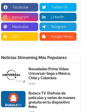
Facebook
Twitter (X)
Instagram
LinkedIn
Mastodon
Telegram
RSS
Google News
Noticias Streaming Más Populares
Novedades Prime Video:
Universal+ llega a México,
Chile y Colombia
11:00
Butaca TV: Disfruta de
películas y series de manera
gratuita en tu dispositivo
Roku