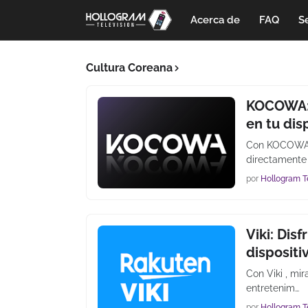
Acerca de
FAQ
Se
Cultura Coreana
KOCOWA: D
en tu dis
Con KOCOWA ,
directamente
por
Hollogram T
Viki: Disf
dispositi
Con Viki , mir
entretenim…
por
Hollogram T