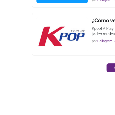
¿Cómo ve
KpopTV Play 
(video musica
por
Hollogram T