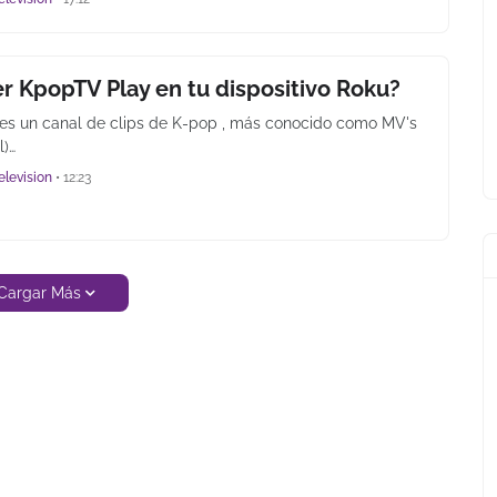
r KpopTV Play en tu dispositivo Roku?
es un canal de clips de K-pop , más conocido como MV's
l)…
elevision
•
12:23
Cargar Más