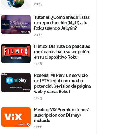
20:47
Tutorial: ¿Cómo añadir listas
de reproducción (M3U) a tu
Roku usando Jellyfin?
20:44
Filmex: Disfruta de películas
mexicanas bajo suscripción
en tu dispositivo Roku
11:48
Reseña: Mi Play, un servicio
de IPTV legal con mucho
potencial (revisión de página
web y canal Roku)
11:45
México: ViX Premium tendrá
suscripción con Disney+
incluido
11:37