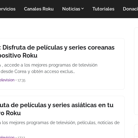
rvicios
Canales Roku
Noticias
Tutoriales
Donac
isfruta de películas y series coreanas
positivo Roku
 accede a los mejores programas de televisión
 desde Corea y obtén acceso exclus…
elevision
•
17:35
ruta de películas y series asiáticas en tu
vo Roku
a los mejores programas de televisión, películas, noticias de
elevision
•
17:12