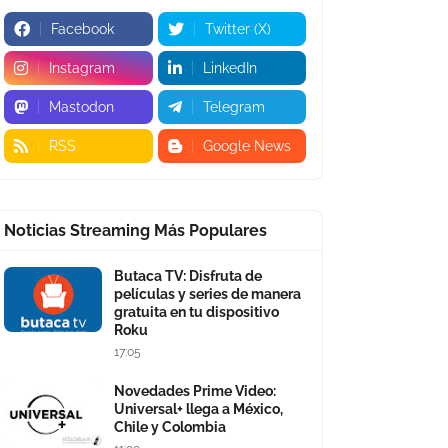
Facebook
Twitter (X)
Instagram
LinkedIn
Mastodon
Telegram
RSS
Google News
Noticias Streaming Más Populares
Butaca TV: Disfruta de
películas y series de manera
gratuita en tu dispositivo
Roku
17:05
Novedades Prime Video:
Universal+ llega a México,
Chile y Colombia