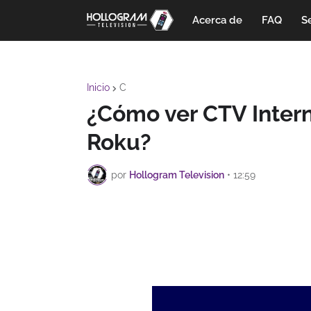
Acerca de
FAQ
Se
Inicio
C
¿Cómo ver CTV Intern
Roku?
por
Hollogram Television
•
12:59