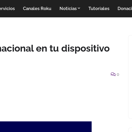
rvicios
Canales Roku
Noticias
Tutoriales
Donac
acional en tu dispositivo
0