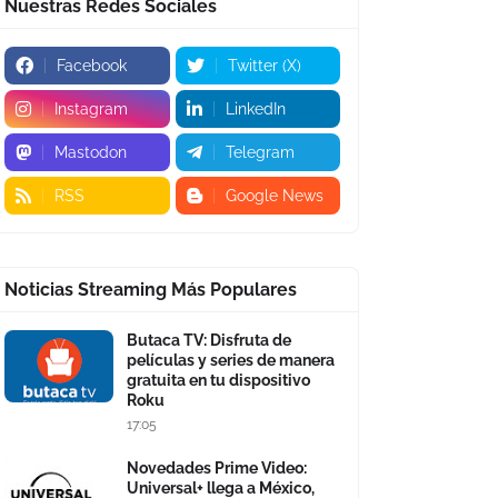
Nuestras Redes Sociales
Facebook
Twitter (X)
Instagram
LinkedIn
Mastodon
Telegram
RSS
Google News
Noticias Streaming Más Populares
Butaca TV: Disfruta de
películas y series de manera
gratuita en tu dispositivo
Roku
17:05
Novedades Prime Video:
Universal+ llega a México,