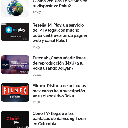
¿Cómo ver Dios Te Ve Kids en
tu dispositivo Roku?
20:47
Reseña: Mi Play, un servicio
de IPTV legal con mucho
potencial (revisión de página
web y canal Roku)
11:45
Tutorial: ¿Cómo añadir listas
de reproducción (M3U) a tu
Roku usando Jellyfin?
20:44
Filmex: Disfruta de películas
mexicanas bajo suscripción
en tu dispositivo Roku
11:48
Claro TV+ llegará a las
pantallas de Samsung Tizen
en Colombia