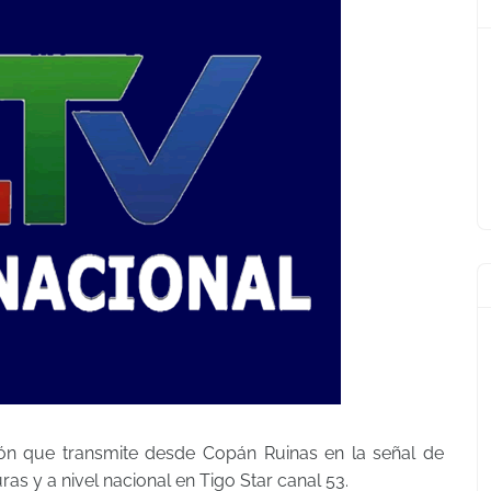
ión que transmite desde Copán Ruinas en la señal de
as y a nivel nacional en Tigo Star canal 53.