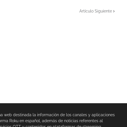
Artículo Siguiente
na web destinada la información de los canales y aplicaciones
orma Roku en español, además de noticias referentes al
rvicios OTT y contenidos en plataformas de streaming,