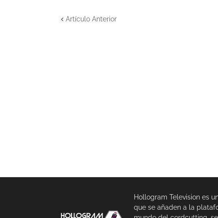
Artículo Anterior
Hollogram Television es u
que se añaden a la plataf
mundo del cordcutting, se