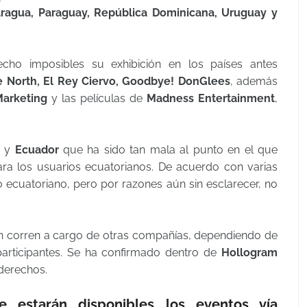
aragua,
Paraguay, República Dominicana, Uruguay y
ho imposibles su exhibición en los países antes
ue North, El Rey Ciervo, Goodbye! DonGlees
, además
Marketing
y las películas de
Madness Entertainment
,
y
Ecuador
que ha sido tan mala al punto en el que
ra los usuarios ecuatorianos. De acuerdo con varias
rio ecuatoriano, pero por razones aún sin esclarecer, no
ión corren a cargo de otras compañías, dependiendo de
 participantes. Se ha confirmado dentro de
Hollogram
derechos.
e estarán disponibles los eventos vía