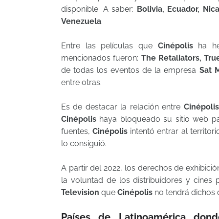
disponible. A saber:
Bolivia,
Ecuador, Nic
Venezuela
.
Entre las películas que
Cinépolis
ha hec
mencionados fueron:
The Retaliators, Tr
de todas los eventos de la empresa
Sat 
entre otras.
Es de destacar la relación entre
Cinépolis
Cinépolis
haya bloqueado su sitio web pa
fuentes,
Cinépolis
intentó entrar al territo
lo consiguió.
A partir del 2022, los derechos de exhibic
la voluntad de los distribuidores y cines
Television
que
Cinépolis
no tendrá dichos 
Países de Latinoamérica dond