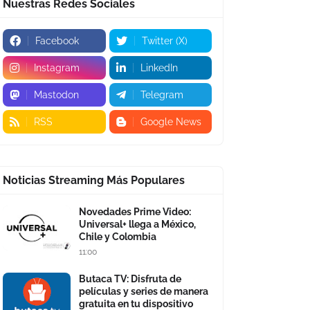
Nuestras Redes Sociales
Facebook
Twitter (X)
Instagram
LinkedIn
Mastodon
Telegram
RSS
Google News
Noticias Streaming Más Populares
Novedades Prime Video:
Universal+ llega a México,
Chile y Colombia
11:00
Butaca TV: Disfruta de
películas y series de manera
gratuita en tu dispositivo