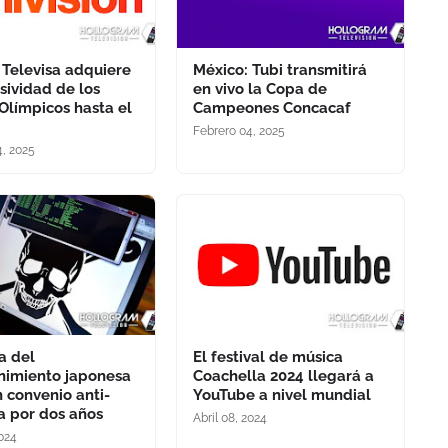
 Televisa adquiere
México: Tubi transmitirá
usividad de los
en vivo la Copa de
Olímpicos hasta el
Campeones Concacaf
Febrero 04, 2025
4, 2025
a del
El festival de música
nimiento japonesa
Coachella 2024 llegará a
n convenio anti-
YouTube a nivel mundial
ía por dos años
Abril 08, 2024
2024