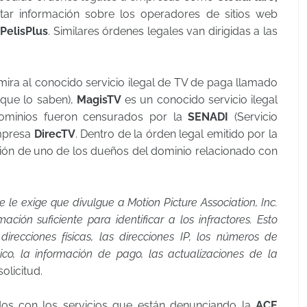
ctar información sobre los operadores de sitios web
y
PelisPlus
. Similares órdenes legales van dirigidas a las
 mira al conocido servicio ilegal de TV de paga llamado
 que lo saben),
MagisTV
es un conocido servicio ilegal
dominios fueron censurados por la
SENADI
(Servicio
empresa
DirecTV
. Dentro de la órden legal emitido por la
ión de uno de los dueños del dominio relacionado con
 le exige que divulgue a Motion Picture Association, Inc.
ión suficiente para identificar a los infractores.
Esto
direcciones físicas, las direcciones IP, los números de
nico, la información de pago, las actualizaciones de la
solicitud.
ados con los servicios que están denunciando la
ACE