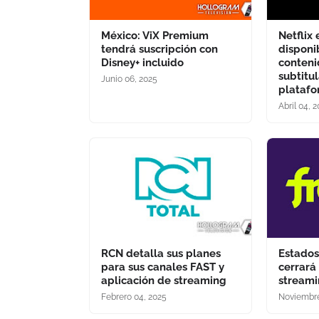
México: ViX Premium
Netflix
tendrá suscripción con
disponi
Disney+ incluido
conteni
subtitu
Junio 06, 2025
plataf
Abril 04, 
RCN detalla sus planes
Estados
para sus canales FAST y
cerrará 
aplicación de streaming
streami
Febrero 04, 2025
Noviembre