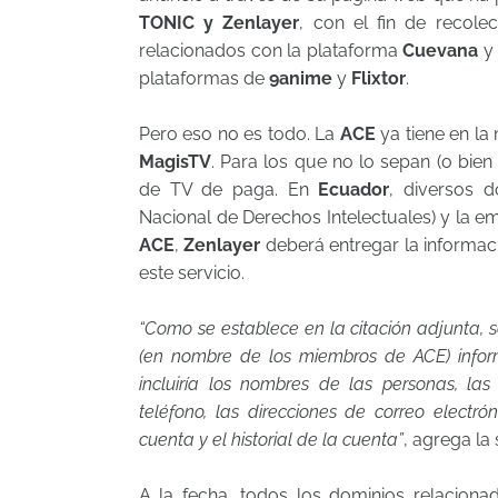
TONIC y Zenlayer
, con el fin de recole
relacionados con la plataforma
Cuevana
plataformas de
9anime
y
Flixtor
.
Pero eso no es todo. La
ACE
ya tiene en la
MagisTV
. Para los que no lo sepan (o bien
de TV de paga. En
Ecuador
, diversos 
Nacional de Derechos Intelectuales) y la 
ACE
,
Zenlayer
deberá entregar la informac
este servicio.
“Como se establece en la citación adjunta, se
(en nombre de los miembros de ACE) informac
incluiría los nombres de las personas, las 
teléfono, las direcciones de correo electró
cuenta y el historial de la cuenta”
, agrega la 
A la fecha, todos los dominios relacion