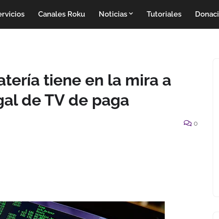
rvicios
Canales Roku
Noticias
Tutoriales
Donac
tería tiene en la mira a
egal de TV de paga
0