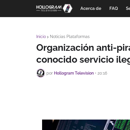
Acerca de
FAQ
Se
Inicio
Noticias Plataformas
Organización anti-pira
conocido servicio il
por
Hollogram Television
•
20:16