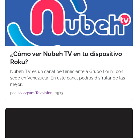
¿Cómo ver Nubeh TV en tu dispositivo
Roku?
Nubeh TV es un canal perteneciente a Grupo Lorini, con
sede en Venezuela. En este canal podrás disfrutar de las
mejor…
por
Hollogram Television
•
19:13