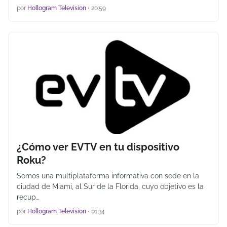
por
Hollogram Television
•
20:59
¿Cómo ver EVTV en tu dispositivo
Roku?
Somos una multiplataforma informativa con sede en la
ciudad de Miami, al Sur de la Florida, cuyo objetivo es la
recup…
por
Hollogram Television
•
01:34