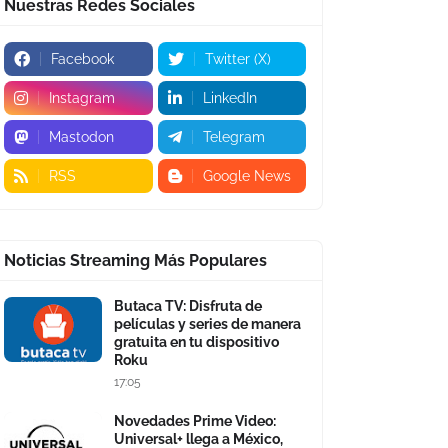
Nuestras Redes Sociales
Facebook
Twitter (X)
Instagram
LinkedIn
Mastodon
Telegram
RSS
Google News
Noticias Streaming Más Populares
Butaca TV: Disfruta de
películas y series de manera
gratuita en tu dispositivo
Roku
17:05
Novedades Prime Video:
Universal+ llega a México,