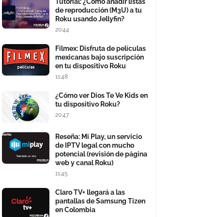
Tutorial: ¿Cómo añadir listas
de reproducción (M3U) a tu
Roku usando Jellyfin?
20:44
Filmex: Disfruta de películas
mexicanas bajo suscripción
en tu dispositivo Roku
11:48
¿Cómo ver Dios Te Ve Kids en
tu dispositivo Roku?
20:47
Reseña: Mi Play, un servicio
de IPTV legal con mucho
potencial (revisión de página
web y canal Roku)
11:45
Claro TV+ llegará a las
pantallas de Samsung Tizen
en Colombia